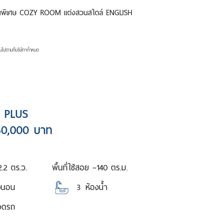
์ชั่นพิเศษ COZY ROOM แต่งสวนสไตล์ ENGLISH
ป็นไปตามที่บริษัทฯกำหนด
 PLUS
50,000 บาท
2.2 ตร.ว.
พื้นที่ใช้สอย ~
140 ตร.ม.
งนอน
3
ห้องน้ำ
จอดรถ