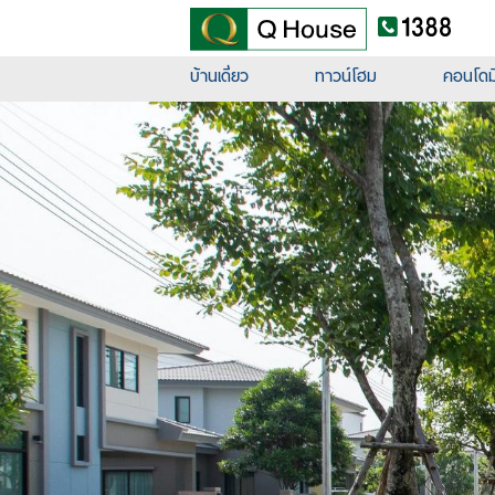
บ้านเดี่ยว
ทาวน์โฮม
คอนโดมิ
บ้านเดี่ยว
ทาวน์โฮม
คอนโดมิเนียม
ต่างจังหวัด
โครงการใหม่
ข้อมูลบริษัท
นักลงทุนสัมพันธ์
เสนอขายที่ดิน