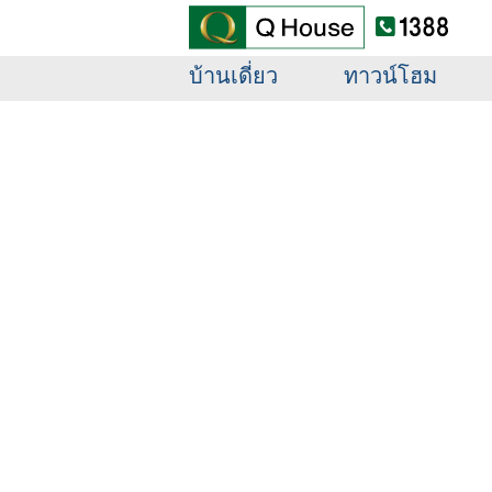
ข้อมูลบริษัท
นักลง
บ้านเดี่ยว
ทาวน์โฮม
บ้านเดี่ยว
ทาวน์โฮม
คอนโดมิเนียม
ต่างจังหวัด
โครงการใหม่
ข้อมูลบริษัท
นักลงทุนสัมพันธ์
เสนอขายที่ดิน