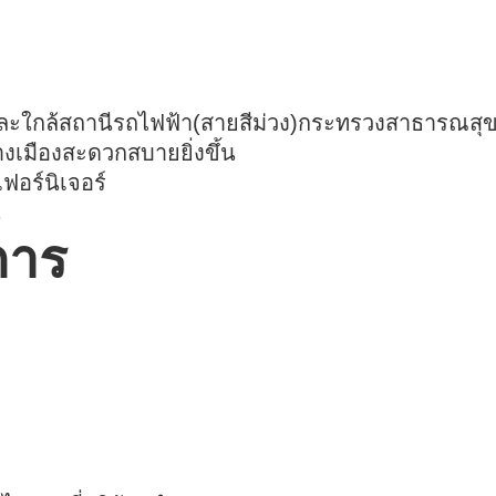
ชและใกล้สถานีรถไฟฟ้า(สายสีม่วง)กระทรวงสาธารณสุ
างเมืองสะดวกสบายยิ่งขึ้น
ฟอร์นิเจอร์
น
การ