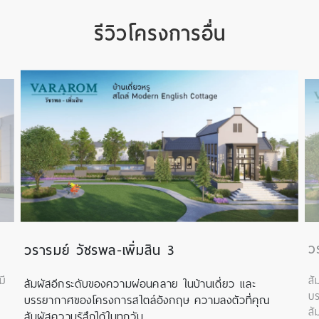
รีวิวโครงการอื่น
ว
วรารมย์ วัชรพล-เพิ่มสิน 3
มี
สั
สัมผัสอีกระดับของความผ่อนคลาย ในบ้านเดี่ยว และ
บร
บรรยากาศของโครงการสไตล์อังกฤษ ความลงตัวที่คุณ
สั
สัมผัสความรู้สึกได้ในทุกวัน