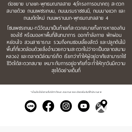
ต่อขยาย บางแค-พุทธมณฑลสาย 4(โครงการอนาคต) สะดวก
สบายด้วย ถนนเพชรเกษม, ถนนบรมราชชนนี, ถนนบางแวก และ
ถนนตัดใหม่ ถนนพรานนก-พุทธมณฑลสาย 4
โซนเพชรเกษม-ทวีวัฒนาเป็นทำเลที่สะดวกสบายทั้งการหาของกิน
ของใช้ หรือมองหาพื้นที่สันทนาการ ออกกำลังกาย พักผ่อน
หย่อนใจ สวนสาธารณะ รวมถึงคนชอบเลี้ยงสัตว์ และปลูกต้นไม้
พื้นที่ที่แวดล้อมด้วยสิ่งอำนวยความสะดวกไม่ว่าจะเป็นตลาดสนาม
หลวง2 และตลาดเวิล์ดมาร์เก็ต เรียกว่าทำให้ผู้อยู่อาศัยสามารถใช้
ชีวิตได้สะดวกสบาย เหมาะกับการอยู่อาศัยที่จะทำให้ทุกวันมีความ
สุขได้อย่างเต็มที่
*เงื่อนไขเป็นไปตามที่บริษัทฯกำหนด สอบถามรายละเอียดเพิ่มเติมที่สำนักงานขาย