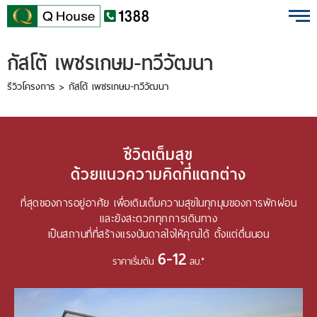
กัสโต้ เพชรเกษม-ทวีวัฒนา
EN
ไทย
บ้านเดี่ยว
รีวิวโครงการ
> กัสโต้ เพชรเกษม-ทวีวัฒนา
ทาวน์โฮม
คอนโดมิเนียม
ต่างจังหวัด
ชีวิตเต็มสุข
ด้วยแนวความคิดที่แตกต่าง
โครงการใหม่
ที่สุดของการอยู่อาศัย เพื่อเติมเต็มความสุขในทุกมุมของการพักผ่อน
และยังสะดวกทุกการเดินทาง
เป็นสถานที่ที่สร้างแรงบันดาลใจให้คุณได้ ตั้งแต่ตื่นนอน
ข้อมูลบริษัท
6-12
นักลงทุนสัมพันธ์
ราคาเริ่มต้น
ลบ.*
เสนอขายที่ดิน