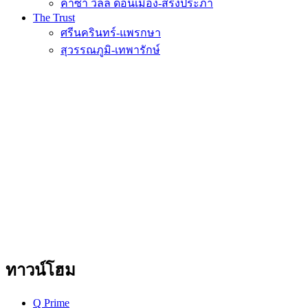
คาซ่า วิลล์ ดอนเมือง-สรงประภา
The Trust
ศรีนครินทร์-แพรกษา
สุวรรณภูมิ-เทพารักษ์
ทาวน์โฮม
Q Prime