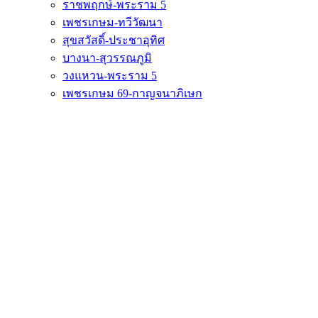
ราชพฤกษ์-พระราม 5
เพชรเกษม-ทวีวัฒนา
สุขสวัสดิ์-ประชาอุทิศ
บางนา-สุวรรณภูมิ
วงแหวน-พระราม 5
เพชรเกษม 69-กาญจนาภิเษก