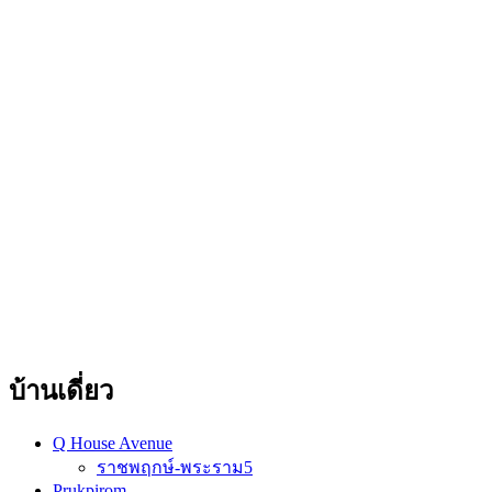
บ้านเดี่ยว
Q House Avenue
ราชพฤกษ์-พระราม5
Prukpirom