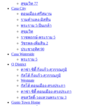
สุขุมวิท 77
Casa City
ดอนเมือง-ศรีสมาน
รามคำแหง-มิสทีน
พระราม 5-ปิ่นเกล้า
สุขุมวิท
ราชพฤกษ์-พระราม 5
วัชรพล-เพิ่มสิน 2
ประชาอุทิศ 90
Casa Waterside
พระราม 5
Q District
คาซ่า ซิตี้ กิ่งแก้ว-สุวรรณภูมิ
กัสโต้ กิ่งแก้ว-สุวรรณภูมิ
Westgate
กัสโต้ ดอนเมือง-สรงประภา
คาซ่า ซิตี้ ดอนเมือง-สรงประภา
สุขสวัสดิ์-วงแหวนพระราม 3
Gusto Town Home