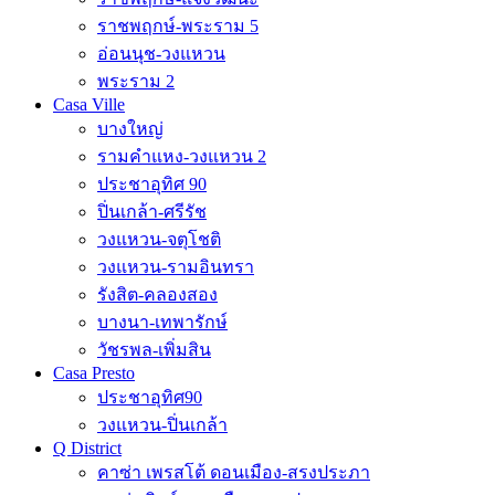
ราชพฤกษ์-พระราม 5
อ่อนนุช-วงแหวน
พระราม 2
Casa Ville
บางใหญ่
รามคำแหง-วงแหวน 2
ประชาอุทิศ 90
ปิ่นเกล้า-ศรีรัช
วงแหวน-จตุโชติ
วงแหวน-รามอินทรา
รังสิต-คลองสอง
บางนา-เทพารักษ์
วัชรพล-เพิ่มสิน
Casa Presto
ประชาอุทิศ90
วงแหวน-ปิ่นเกล้า
Q District
คาซ่า เพรสโต้ ดอนเมือง-สรงประภา