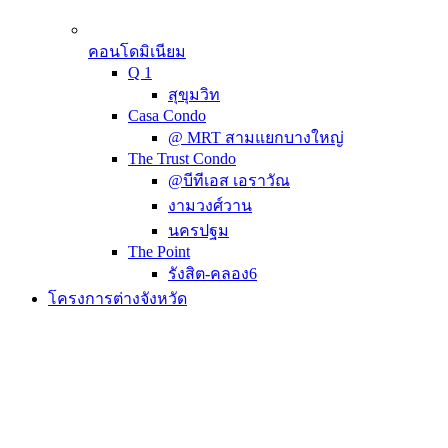
คอนโดมิเนียม
Q 1
สุขุมวิท
Casa Condo
@ MRT สามแยกบางใหญ่
The Trust Condo
@บีทีเอส เอราวัณ
งามวงศ์วาน
นครปฐม
The Point
รังสิต-คลอง6
โครงการต่างจังหวัด