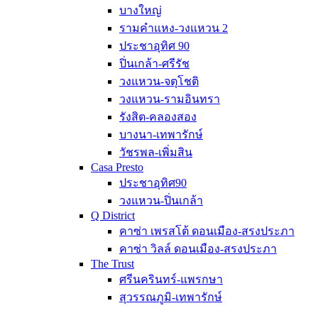
บางใหญ่
รามคำแหง-วงแหวน 2
ประชาอุทิศ 90
ปิ่นเกล้า-ศรีรัช
วงแหวน-จตุโชติ
วงแหวน-รามอินทรา
รังสิต-คลองสอง
บางนา-เทพารักษ์
วัชรพล-เพิ่มสิน
Casa Presto
ประชาอุทิศ90
วงแหวน-ปิ่นเกล้า
Q District
คาซ่า เพรสโต้ ดอนเมือง-สรงประภา
คาซ่า วิลล์ ดอนเมือง-สรงประภา
The Trust
ศรีนครินทร์-แพรกษา
สุวรรณภูมิ-เทพารักษ์