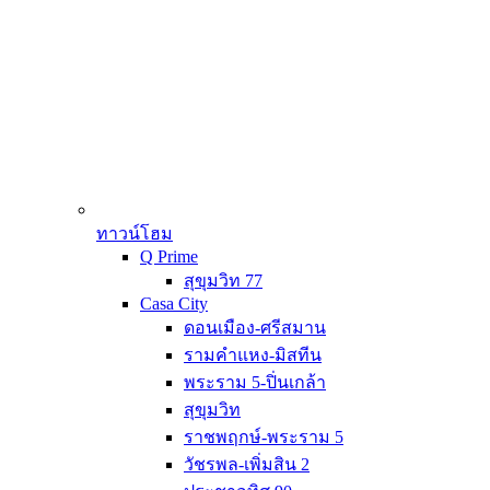
ทาวน์โฮม
Q Prime
สุขุมวิท 77
Casa City
ดอนเมือง-ศรีสมาน
รามคำแหง-มิสทีน
พระราม 5-ปิ่นเกล้า
สุขุมวิท
ราชพฤกษ์-พระราม 5
วัชรพล-เพิ่มสิน 2