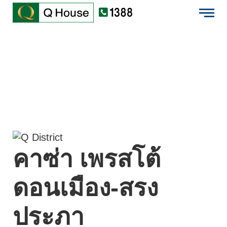
EN
บ้านเดี่ยว
ไทย
ทาวน์โฮม
คอนโดมิเนียม
ต่างจังหวัด
โครงการใหม่
คาซ่า เพรสโต้
ข้อมูลบริษัท
ดอนเมือง-สรง
นักลงทุนสัมพันธ์
ประภา
เสนอขายที่ดิน