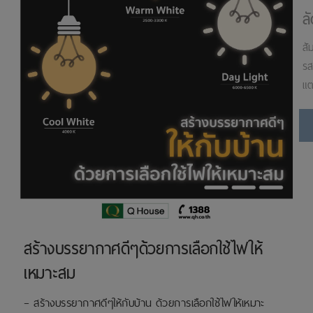
ล
ลัดดารมย์ ติวานนท์ 2
สั
สัมผัสชีวิตที่เหนือระดับ ด้วยความเรียบหรูและสง่างาม แบบมี
รสนิย
รสนิยม ที่ลัดดารมย์ ติวานนท์ เพื่อการพักผ่อน และใช้ชีวิตแบบ
แต
แตกต่าง
อ่านต่อ