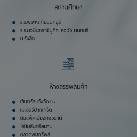
สถานศึกษา
ร.ร.พระหฤทัยนนทบุรี
ร.ร.นวมินทราชินูทิศ หอวัง นนทบุรี
ม.รังสิต
ห้างสรรพสินค้า
เซ็นทรัลแจ้งวัฒนะ
เมเจอร์ปากเกร็ด
อิมแพ็คเมืองทองธานี
โรบินสันศรีสมาน
ตลาดพูนทรัพย์