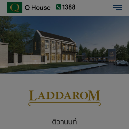
EN
บ้านเดี่ยว
ไทย
ทาวน์โฮม
คอนโดมิเนียม
ต่างจังหวัด
โครงการใหม่
ข้อมูลบริษัท
นักลงทุนสัมพันธ์
ติวานนท์
เสนอขายที่ดิน