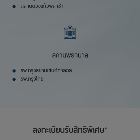
ตลาดดวงแก้วพลาซ่า
สถานพยาบาล
รพ.กรุงสยามเซนต์คาลอส
รพ.กรุงไทย
ลงทะเบียนรับสิทธิพิเศษ*