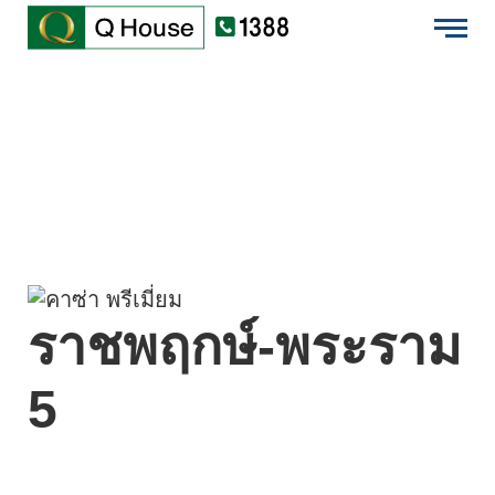
EN
บ้านเดี่ยว
ไทย
ทาวน์โฮม
คอนโดมิเนียม
ต่างจังหวัด
โครงการใหม่
ราชพฤกษ์-พระราม
ข้อมูลบริษัท
5
นักลงทุนสัมพันธ์
เสนอขายที่ดิน