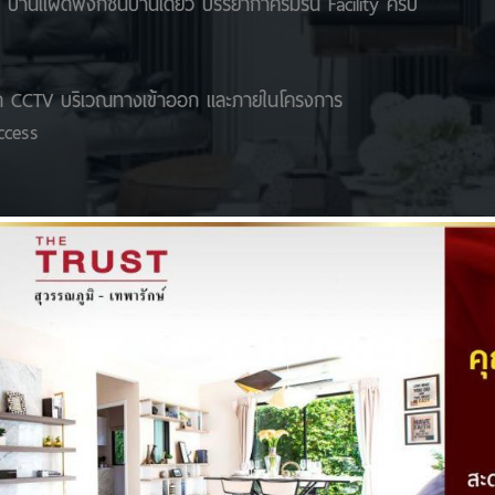
้านแฝดฟังก์ชั่นบ้านเดี่ยว บรรยากาศร่มรื่น Facility ครบ
ด CCTV บริเวณทางเข้าออก และภายในโครงการ
ccess
สิ่งอำนวยความสะดวก
ฟิตเนส