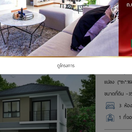
แบบบ้าน
SANDY 3 
ดูโครงการ
ราคา 3,9
แปลง
{"th":16
ขนาดที่ดิน ~
3
3
ห้อ
1
ที่จ