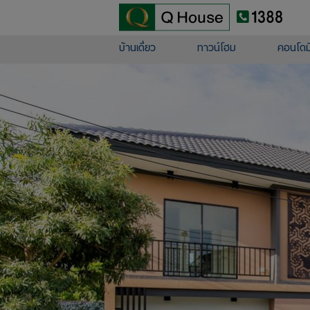
บ้านเดี่ยว
ทาวน์โฮม
คอนโดมิ
บ้านเดี่ยว
ทาวน์โฮม
คอนโดมิเนียม
ต่างจังหวัด
โครงการใหม่
ข้อมูลบริษัท
นักลงทุนสัมพันธ์
เสนอขายที่ดิน