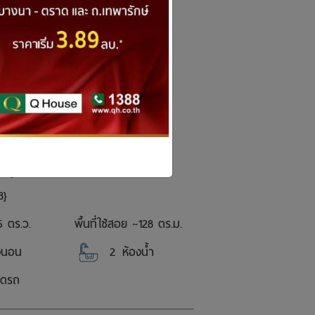
นอน 2 น้ำ 1จอด
90,000 บาท
8}
5 ตร.ว.
พื้นที่ใช้สอย ~
128 ตร.ม.
งนอน
2
ห้องน้ำ
อดรถ