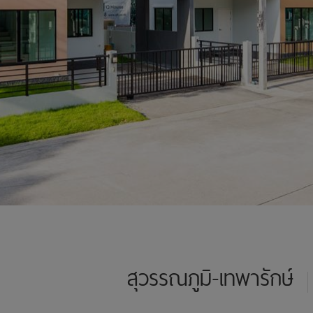
สุวรรณภูมิ-เทพารักษ์