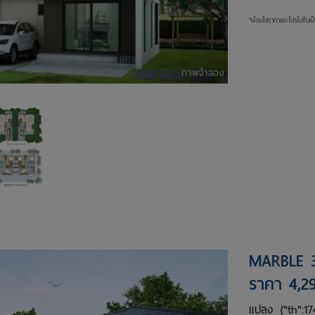
*เงื่อนไขราคาและโปรโมชั่นเ
ภาพจำลอง
MARBLE 
ราคา 4,2
แปลง
{"th":17