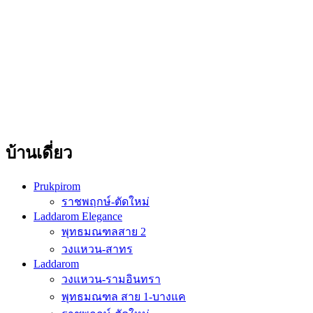
บ้านเดี่ยว
Prukpirom
ราชพฤกษ์-ตัดใหม่
Laddarom Elegance
พุทธมณฑลสาย 2
วงแหวน-สาทร
Laddarom
วงแหวน-รามอินทรา
พุทธมณฑล สาย 1-บางแค