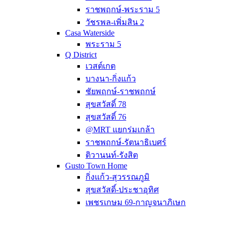
ราชพฤกษ์-พระราม 5
วัชรพล-เพิ่มสิน 2
Casa Waterside
พระราม 5
Q District
เวสต์เกต
บางนา-กิ่งแก้ว
ชัยพฤกษ์-ราชพฤกษ์
สุขสวัสดิ์ 78
สุขสวัสดิ์ 76
@MRT แยกร่มเกล้า
ราชพฤกษ์-รัตนาธิเบศร์
ติวานนท์-รังสิต
Gusto Town Home
กิ่งแก้ว-สุวรรณภูมิ
สุขสวัสดิ์-ประชาอุทิศ
เพชรเกษม 69-กาญจนาภิเษก