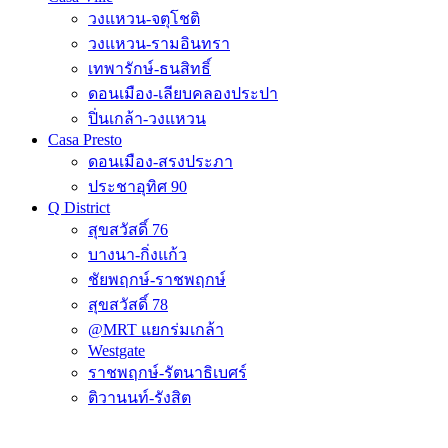
วงแหวน-จตุโชติ
วงแหวน-รามอินทรา
เทพารักษ์-ธนสิทธิ์
ดอนเมือง-เลียบคลองประปา
ปิ่นเกล้า-วงแหวน
Casa Presto
ดอนเมือง-สรงประภา
ประชาอุทิศ 90
Q District
สุขสวัสดิ์ 76
บางนา-กิ่งแก้ว
ชัยพฤกษ์-ราชพฤกษ์
สุขสวัสดิ์ 78
@MRT แยกร่มเกล้า
Westgate
ราชพฤกษ์-รัตนาธิเบศร์
ติวานนท์-รังสิต