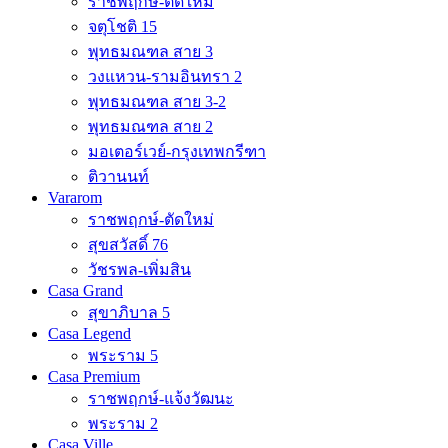
ราชพฤกษ์-ตัดใหม่
จตุโชติ 15
พุทธมณฑล สาย 3
วงแหวน-รามอินทรา 2
พุทธมณฑล สาย 3-2
พุทธมณฑล สาย 2
มอเตอร์เวย์-กรุงเทพกรีฑา
ติวานนท์
Vararom
ราชพฤกษ์-ตัดใหม่
สุขสวัสดิ์ 76
วัชรพล-เพิ่มสิน
Casa Grand
สุขาภิบาล 5
Casa Legend
พระราม 5
Casa Premium
ราชพฤกษ์-แจ้งวัฒนะ
พระราม 2
Casa Ville