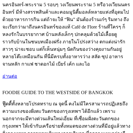
นครอินทร์-พระราม 5 รอบๆ วงเวียนพระราม 5 หรือวงเวียนนคร
อินทร์ มีห้างสรรพสินค้าและคอมมูนิตี้มอลล์หลายแห่งที่อุดมไป
ด้วยอาหารการกิน แต่ถ้าจะให้ “ฟิน” มันต้องร้านเก๋ๆ ริมทาง ถึง
จะเรียกว่ามาถึงนครอินทร์ของแท้ Café de Flore ร้านที่ใครๆ ก็
หลงรักในบรรยากาศ บ้านหลังเล็กๆ ปกคลุมด้วยไม้เลื้อยดู
ราวกับบ้านในชนบทเมืองฝรั่ง ภายในโปร่งสว่าง ตกแต่งน่ารัก
สาวๆ น่าจะชอบ แต่ก็เห็นหนุ่มๆ นัดกินของว่างคุยงานกันอยู่
หลายโต๊ะเหมือนกัน ที่นี่มีครบทั้งอาหารว่าง สลัด ซุป อาหาร
จานหลัก กาแฟ ชาดอกไม้ เบียร์ เค้ก และไอ
อ่านต่อ
FOODIE GUIDE TO THE WESTSIDE OF BANGKOK
ฟู๊ดดี้ทั้งหลายโปรดทราบ ณ จุดนี้ คงไม่มีใครสามารถปฏิเสธถึง
ความแรงของฝั่งตะวันตกของกรุงเทพฯ ได้อีกแล้ว เพราะ
นอกจากจะมีทางด่วนเส้นใหม่เอี่ยม ที่เชื่อมฝั่งตะวันตกของ
กรุงเทพฯ ให้เข้ากับเครือข่ายทั้งหมดของทางด่วนที่มีอยู่แล้วทาง