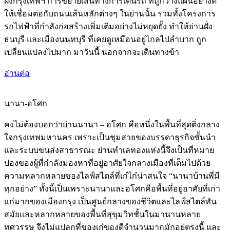
ฝั่งกรุงเทพฯ การขยายเส้นทางการเดินรถ ที่ถูกวางแผนอย่างดี
ให้เชื่อมต่อกับถนนเส้นหลักต่างๆ ในย่านนั้น รวมทั้งโครงการ
รถไฟฟ้าที่กำลังก่อสร้างเพิ่มเติมอย่างไม่หยุดยั้ง ทำให้ย่านฝั่ง
ธนบุรี และเมืองนนทบุรี ที่เคยดูเหมือนอยู่ไกลไปลำบาก ถูก
เปลี่ยนแปลงไปมาก มาวันนี้ นอกจากจะเดินทางข้า
อ่านต่อ
นานา-อโศก
คงไม่ต้องบอกว่าย่านนานา – อโศก คือหนึ่งในพื้นที่สุดติ่งกลาง
ใจกรุงเทพมหานคร เพราะเป็นชุมสายของบรรดาธุรกิจชั้นนำ
และระบบขนส่งสาธารณะ ย่านทำเลทองแห่งนี้จึงเป็นที่หมาย
ปองของผู้ที่กำลังมองหาที่อยู่อาศัยใจกลางเมืองที่เต็มไปด้วย
ความหลากหลายของไลฟ์สไตล์ที่เก๋ไก๋น่าสนใจ “นานาบ้านพี่มี
ทุกอย่าง” ทั้งนี้เป็นเพราะนานาและอโศกคือพื้นที่อยู่อาศัยที่เก่า
แก่มากของเมืองกรุง เป็นศูนย์กลางของชีวิตและไลฟ์สไตล์ทัน
สมัยและหลากหลายของพื้นที่สุขุมวิทชั้นในมานานหลาย
ทศวรรษ จึงไม่แปลกที่ของเก๋ของดีจำนวนมากมักอยู่ตรงนี้ และ