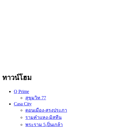
ทาวน์โฮม
Q Prime
สุขุมวิท 77
Casa City
ดอนเมือง-สรงประภา
รามคำแหง-มิสทีน
พระราม 5-ปิ่นเกล้า