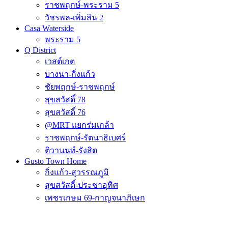
ราชพฤกษ์-พระราม 5
วัชรพล-เพิ่มสิน 2
Casa Waterside
พระราม 5
Q District
เวสต์เกต
บางนา-กิ่งแก้ว
ชัยพฤกษ์-ราชพฤกษ์
สุขสวัสดิ์ 78
สุขสวัสดิ์ 76
@MRT แยกร่มเกล้า
ราชพฤกษ์-รัตนาธิเบศร์
ติวานนท์-รังสิต
Gusto Town Home
กิ่งแก้ว-สุวรรณภูมิ
สุขสวัสดิ์-ประชาอุทิศ
เพชรเกษม 69-กาญจนาภิเษก