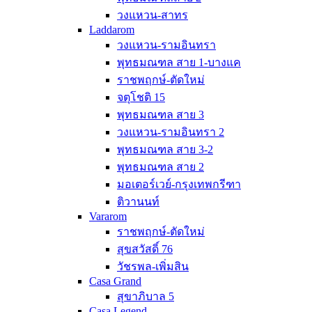
วงแหวน-สาทร
Laddarom
วงแหวน-รามอินทรา
พุทธมณฑล สาย 1-บางแค
ราชพฤกษ์-ตัดใหม่
จตุโชติ 15
พุทธมณฑล สาย 3
วงแหวน-รามอินทรา 2
พุทธมณฑล สาย 3-2
พุทธมณฑล สาย 2
มอเตอร์เวย์-กรุงเทพกรีฑา
ติวานนท์
Vararom
ราชพฤกษ์-ตัดใหม่
สุขสวัสดิ์ 76
วัชรพล-เพิ่มสิน
Casa Grand
สุขาภิบาล 5
Casa Legend