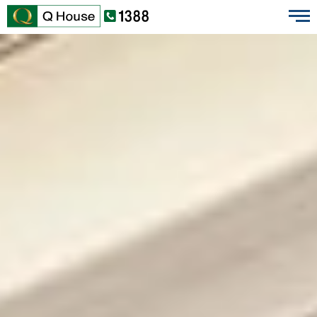
EN
ไทย
บ้านเดี่ยว
ทาวน์โฮม
คอนโดมิเนียม
ต่างจังหวัด
โครงการใหม่
ข้อมูลบริษัท
นักลงทุนสัมพันธ์
เสนอขายที่ดิน