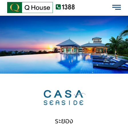
EN
บ้านเดี่ยว
ไทย
ทาวน์โฮม
คอนโดมิเนียม
ต่างจังหวัด
โครงการใหม่
ข้อมูลบริษัท
นักลงทุนสัมพันธ์
ระยอง
เสนอขายที่ดิน