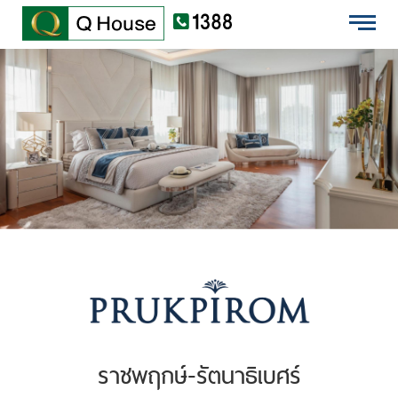
EN
บ้านเดี่ยว
ไทย
ทาวน์โฮม
คอนโดมิเนียม
ต่างจังหวัด
โครงการใหม่
ข้อมูลบริษัท
นักลงทุนสัมพันธ์
ราชพฤกษ์-รัตนาธิเบศร์
เสนอขายที่ดิน